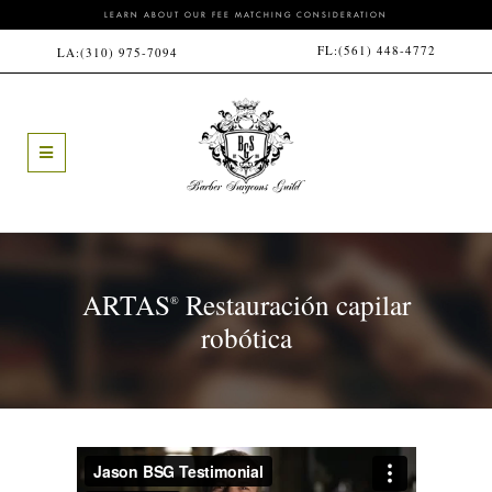
LEARN ABOUT OUR FEE MATCHING CONSIDERATION
FL:
(561) 448-4772
LA:
(310) 975-7094
ARTAS
Restauración capilar
®
robótica