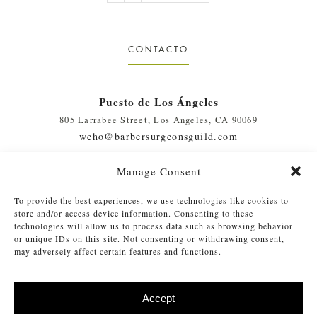
CONTACTO
Puesto de Los Ángeles
805 Larrabee Street, Los Angeles, CA 90069
weho@barbersurgeonsguild.com
(310) 975-7094
Manage Consent
West Palm Beach, FL Outpost
To provide the best experiences, we use technologies like cookies to
410 Evernia St., #111, West Palm Beach, FL 33401
store and/or access device information. Consenting to these
soflo@barbersurgeonsguild.com
technologies will allow us to process data such as browsing behavior
or unique IDs on this site. Not consenting or withdrawing consent,
(561) 448-4772
may adversely affect certain features and functions.
Accept
©
2026 Barber Surgeons Guild
. Todos los derechos reservados. Lea
®