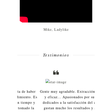
Mike, Ladylike
Testimonios
de haber
Gente muy agradable. Extracción muy segura
El Dr. R
miento. Es
y eficaz... Apasionados por su trabajo y
quería y 
tiempo y
dedicados a la satisfacción del cliente. Me
resultado
omado la
gustan mucho los resultados y siento que
aspecto. 