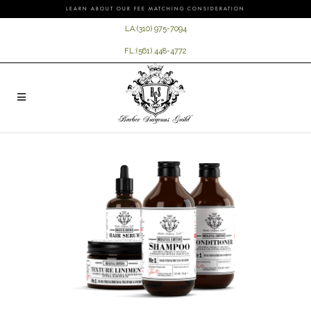
LEARN ABOUT OUR FEE MATCHING CONSIDERATION
LA:
(310) 975-7094
FL:
(561) 448-4772