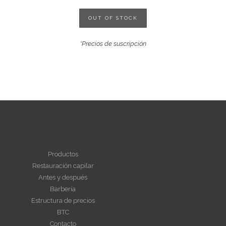
OUT OF STOCK
*Precios de suscripción
NAVEGAR
Productos
Restauración capilar
Antes y después
Barbería
Estructura de precios
BTC
Contacto