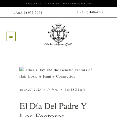
LEARN ABOUT OUR FEE MATCHING CONSIDERATION
FL:
(561) 448-4772
LA:
(310) 975-7094
mayo 25, 2023
In
Intel
Por
BSG Staff
El Día Del Padre Y
Los Factores