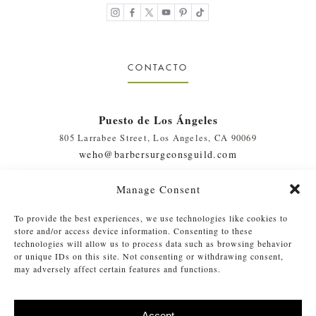
CONTACTO
Puesto de Los Ángeles
805 Larrabee Street, Los Angeles, CA 90069
weho@barbersurgeonsguild.com
(310) 975-7094
Manage Consent
West Palm Beach, FL Outpost
To provide the best experiences, we use technologies like cookies to
410 Evernia St., #111, West Palm Beach, FL 33401
store and/or access device information. Consenting to these
soflo@barbersurgeonsguild.com
technologies will allow us to process data such as browsing behavior
or unique IDs on this site. Not consenting or withdrawing consent,
(561) 448-4772
may adversely affect certain features and functions.
Accept